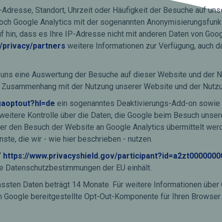
dresse, Standort, Uhrzeit oder Häufigkeit der Besuche auf uns
och Google Analytics mit der sogenannten Anonymisierungsfunkt
 hin, dass es Ihre IP-Adresse nicht mit anderen Daten von Googl
/privacy/partners
weitere Informationen zur Verfügung, auch da
uns eine Auswertung der Besuche auf dieser Website und der N
 Zusammenhang mit der Nutzung unserer Website und der Nutzun
gaoptout?hl=de
ein sogenanntes Deaktivierungs-Add-on sowie w
 weitere Kontrolle über die Daten, die Google beim Besuch unser
ber den Besuch der Website an Google Analytics übermittelt werd
te, die wir - wie hier beschrieben - nutzen.
“
https://www.privacyshield.gov/participant?id=a2zt000000
die Datenschutzbestimmungen der EU einhält.
fassten Daten beträgt 14 Monate. Für weitere Informationen übe
n Google bereitgestellte Opt-Out-Komponente für Ihren Browser i