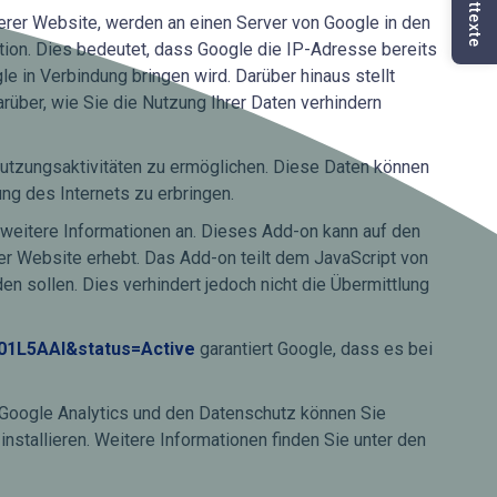
Pflichttexte
erer Website, werden an einen Server von Google in den
ion. Dies bedeutet, dass Google die IP-Adresse bereits
e in Verbindung bringen wird. Darüber hinaus stellt
rüber, wie Sie die Nutzung Ihrer Daten verhindern
utzungsaktivitäten zu ermöglichen. Diese Daten können
g des Internets zu erbringen.
eitere Informationen an. Dieses Add-on kann auf den
er Website erhebt. Das Add-on teilt dem JavaScript von
en sollen. Dies verhindert jedoch nicht die Übermittlung
001L5AAI&status=Active
garantiert Google, dass es bei
r Google Analytics und den Datenschutz können Sie
nstallieren. Weitere Informationen finden Sie unter den