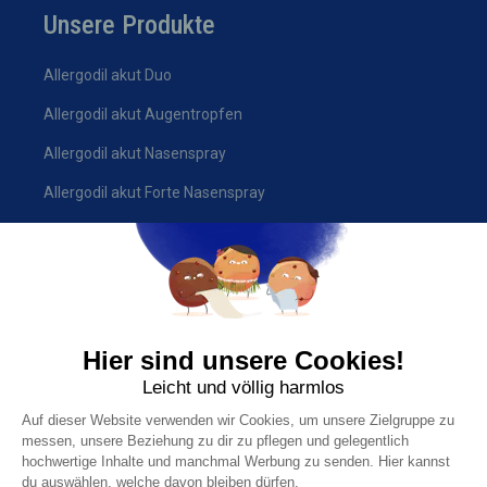
Unsere Produkte
Allergodil akut Duo
Allergodil akut Augentropfen
Allergodil akut Nasenspray
Allergodil akut Forte Nasenspray
Häufig gestellte Fragen
Was verursacht Heuschnupfen?
Kann ich Heuschnupfen vorbeugen?
Wie kann ich Heuschnupfen behandeln?
Antihistaminika: Wie wirken sie?
Rechtliche Informationen