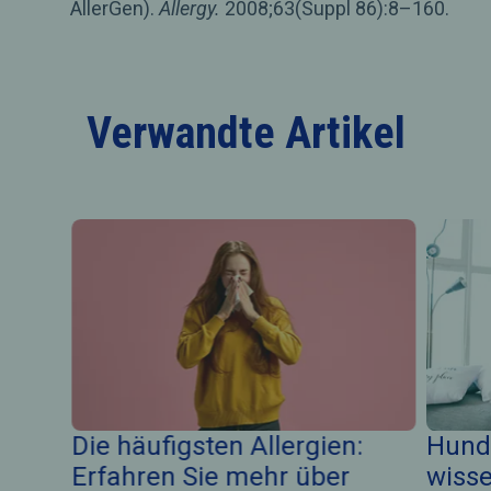
AllerGen).
Allergy.
2008;63(Suppl 86):8–160.
Verwandte Artikel
Die häufigsten Allergien:
Hunde
Erfahren Sie mehr über
wiss