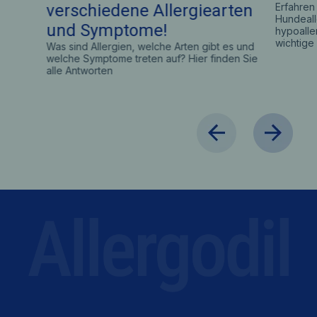
verschiedene Allergiearten
Erfahren
Hundeall
und Symptome!
hypoalle
wichtige
Was sind Allergien, welche Arten gibt es und
welche Symptome treten auf? Hier finden Sie
alle Antworten