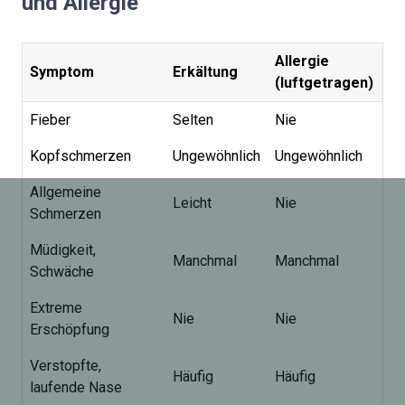
und Allergie
Allergie
Symptom
Erkältung
(luftgetragen)
Fieber
Selten
Nie
Kopfschmerzen
Ungewöhnlich
Ungewöhnlich
Allgemeine
Leicht
Nie
Schmerzen
Müdigkeit,
Manchmal
Manchmal
Schwäche
Extreme
Nie
Nie
Erschöpfung
Verstopfte,
Häufig
Häufig
laufende Nase